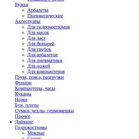
Ружья
Арбалеты
Пневматические
Аксессуары
Для гидрокостюмов
Для масок
Для ласт
Для фонарей
Для трубок
Для арбалетов
Для пневматики
Для ножей
Для компьютеров
Груза, пояса, разгрузки
Фонари
Компьютеры, часы
Куканы
Ножи
Буи, плоты
Сумки, чехлы, гермомешки
Прочее
Дайвинг
Гидрокостюмы
Мокрые
Сухие