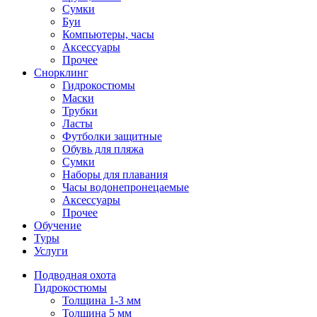
Сумки
Буи
Компьютеры, часы
Аксессуары
Прочее
Снорклинг
Гидрокостюмы
Маски
Трубки
Ласты
Футболки защитные
Обувь для пляжа
Сумки
Наборы для плавания
Часы водонепронецаемые
Аксессуары
Прочее
Обучение
Туры
Услуги
Подводная охота
Гидрокостюмы
Толщина 1-3 мм
Толщина 5 мм