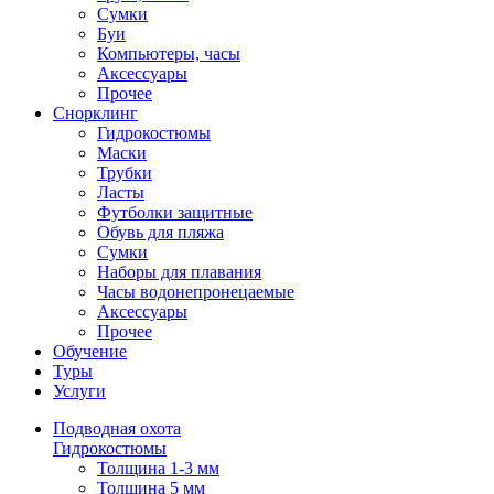
Сумки
Буи
Компьютеры, часы
Аксессуары
Прочее
Снорклинг
Гидрокостюмы
Маски
Трубки
Ласты
Футболки защитные
Обувь для пляжа
Сумки
Наборы для плавания
Часы водонепронецаемые
Аксессуары
Прочее
Обучение
Туры
Услуги
Подводная охота
Гидрокостюмы
Толщина 1-3 мм
Толщина 5 мм