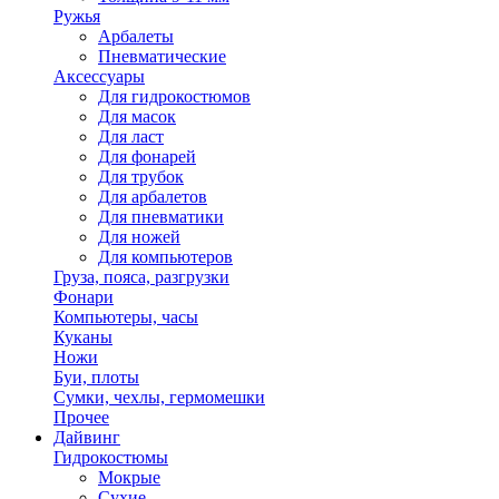
Ружья
Арбалеты
Пневматические
Аксессуары
Для гидрокостюмов
Для масок
Для ласт
Для фонарей
Для трубок
Для арбалетов
Для пневматики
Для ножей
Для компьютеров
Груза, пояса, разгрузки
Фонари
Компьютеры, часы
Куканы
Ножи
Буи, плоты
Сумки, чехлы, гермомешки
Прочее
Дайвинг
Гидрокостюмы
Мокрые
Сухие