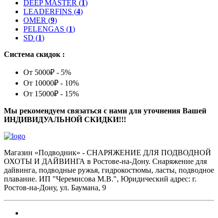
DEEP MASTER
(
1
)
LEADERFINS
(
4
)
OMER
(
9
)
PELENGAS
(
1
)
SD
(
1
)
Система скидок :
От 5000₽ - 5%
От 10000₽ - 10%
От 15000₽ - 15%
Мы рекомендуем связаться с нами для уточнения Вашей
ИНДИВИДУАЛЬНОЙ СКИДКИ!!!
Магазин «Подводник» - СНАРЯЖЕНИЕ ДЛЯ ПОДВОДНОЙ
ОХОТЫ И ДАЙВИНГА в Ростове-на-Дону. Снаряжение для
дайвинга, подводные ружья, гидрокостюмы, ласты, подводное
плавание. ИП "Черемисова М.В.", Юридический адрес: г.
Ростов-на-Дону, ул. Баумана, 9