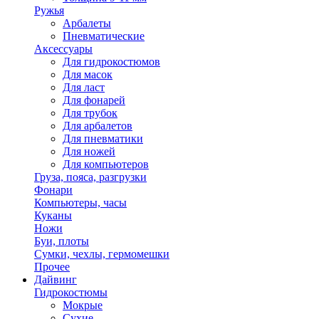
Ружья
Арбалеты
Пневматические
Аксессуары
Для гидрокостюмов
Для масок
Для ласт
Для фонарей
Для трубок
Для арбалетов
Для пневматики
Для ножей
Для компьютеров
Груза, пояса, разгрузки
Фонари
Компьютеры, часы
Куканы
Ножи
Буи, плоты
Сумки, чехлы, гермомешки
Прочее
Дайвинг
Гидрокостюмы
Мокрые
Сухие