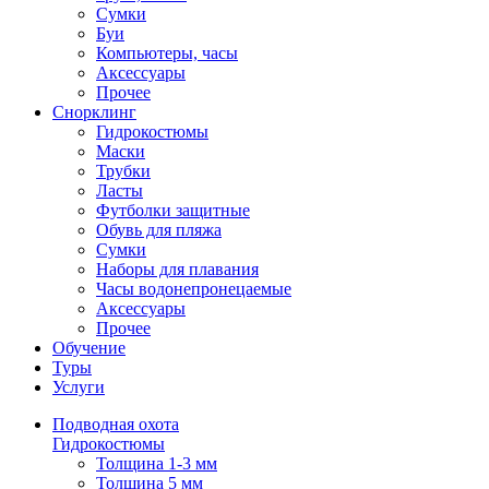
Сумки
Буи
Компьютеры, часы
Аксессуары
Прочее
Снорклинг
Гидрокостюмы
Маски
Трубки
Ласты
Футболки защитные
Обувь для пляжа
Сумки
Наборы для плавания
Часы водонепронецаемые
Аксессуары
Прочее
Обучение
Туры
Услуги
Подводная охота
Гидрокостюмы
Толщина 1-3 мм
Толщина 5 мм