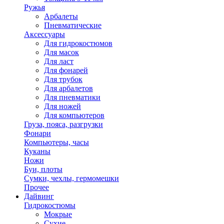
Ружья
Арбалеты
Пневматические
Аксессуары
Для гидрокостюмов
Для масок
Для ласт
Для фонарей
Для трубок
Для арбалетов
Для пневматики
Для ножей
Для компьютеров
Груза, пояса, разгрузки
Фонари
Компьютеры, часы
Куканы
Ножи
Буи, плоты
Сумки, чехлы, гермомешки
Прочее
Дайвинг
Гидрокостюмы
Мокрые
Сухие