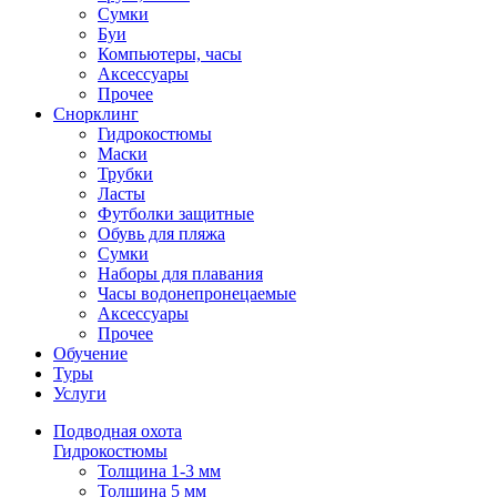
Сумки
Буи
Компьютеры, часы
Аксессуары
Прочее
Снорклинг
Гидрокостюмы
Маски
Трубки
Ласты
Футболки защитные
Обувь для пляжа
Сумки
Наборы для плавания
Часы водонепронецаемые
Аксессуары
Прочее
Обучение
Туры
Услуги
Подводная охота
Гидрокостюмы
Толщина 1-3 мм
Толщина 5 мм