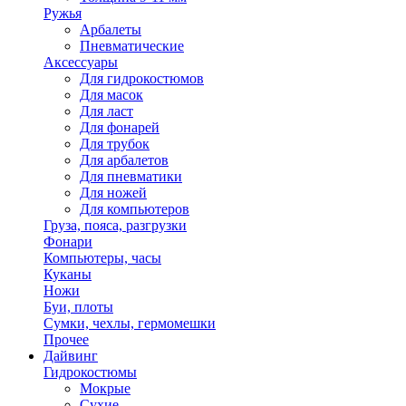
Ружья
Арбалеты
Пневматические
Аксессуары
Для гидрокостюмов
Для масок
Для ласт
Для фонарей
Для трубок
Для арбалетов
Для пневматики
Для ножей
Для компьютеров
Груза, пояса, разгрузки
Фонари
Компьютеры, часы
Куканы
Ножи
Буи, плоты
Сумки, чехлы, гермомешки
Прочее
Дайвинг
Гидрокостюмы
Мокрые
Сухие