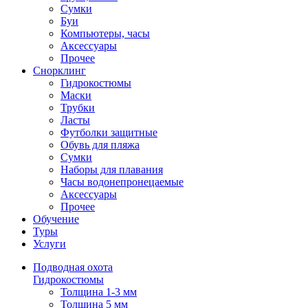
Сумки
Буи
Компьютеры, часы
Аксессуары
Прочее
Снорклинг
Гидрокостюмы
Маски
Трубки
Ласты
Футболки защитные
Обувь для пляжа
Сумки
Наборы для плавания
Часы водонепронецаемые
Аксессуары
Прочее
Обучение
Туры
Услуги
Подводная охота
Гидрокостюмы
Толщина 1-3 мм
Толщина 5 мм