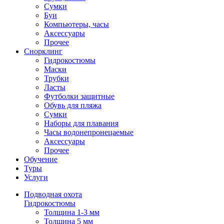
Сумки
Буи
Компьютеры, часы
Аксессуары
Прочее
Снорклинг
Гидрокостюмы
Маски
Трубки
Ласты
Футболки защитные
Обувь для пляжа
Сумки
Наборы для плавания
Часы водонепронецаемые
Аксессуары
Прочее
Обучение
Туры
Услуги
Подводная охота
Гидрокостюмы
Толщина 1-3 мм
Толщина 5 мм