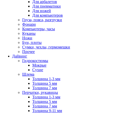
Для арбалетов
Для пневматики
Для ножей
Для компьютеров
Груза, пояса, разгрузки
Фонари
Компьютеры, часы
Куканы
Ножи
Буи, плоты
Сумки, чехлы, гермомешки
Прочее
Дайвинг
Гидрокостюмы
Мокрые
Сухие
Шлема
Толщина 1-3 мм
Толщина 5 мм
Толщина 7 мм
Перчатки, рукавицы
Толщина 1-3 мм
Толщина 5 мм
Толщина 7 мм
Толщина 9-11 мм