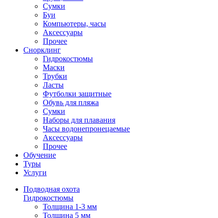
Сумки
Буи
Компьютеры, часы
Аксессуары
Прочее
Снорклинг
Гидрокостюмы
Маски
Трубки
Ласты
Футболки защитные
Обувь для пляжа
Сумки
Наборы для плавания
Часы водонепронецаемые
Аксессуары
Прочее
Обучение
Туры
Услуги
Подводная охота
Гидрокостюмы
Толщина 1-3 мм
Толщина 5 мм