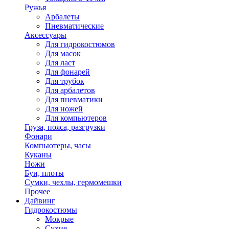
Ружья
Арбалеты
Пневматические
Аксессуары
Для гидрокостюмов
Для масок
Для ласт
Для фонарей
Для трубок
Для арбалетов
Для пневматики
Для ножей
Для компьютеров
Груза, пояса, разгрузки
Фонари
Компьютеры, часы
Куканы
Ножи
Буи, плоты
Сумки, чехлы, гермомешки
Прочее
Дайвинг
Гидрокостюмы
Мокрые
Сухие