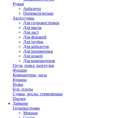
Ружья
Арбалеты
Пневматические
Аксессуары
Для гидрокостюмов
Для масок
Для ласт
Для фонарей
Для трубок
Для арбалетов
Для пневматики
Для ножей
Для компьютеров
Груза, пояса, разгрузки
Фонари
Компьютеры, часы
Куканы
Ножи
Буи, плоты
Сумки, чехлы, гермомешки
Прочее
Дайвинг
Гидрокостюмы
Мокрые
Сухие