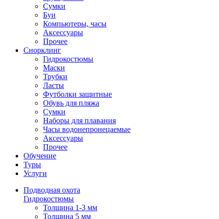
Сумки
Буи
Компьютеры, часы
Аксессуары
Прочее
Снорклинг
Гидрокостюмы
Маски
Трубки
Ласты
Футболки защитные
Обувь для пляжа
Сумки
Наборы для плавания
Часы водонепронецаемые
Аксессуары
Прочее
Обучение
Туры
Услуги
Подводная охота
Гидрокостюмы
Толщина 1-3 мм
Толщина 5 мм