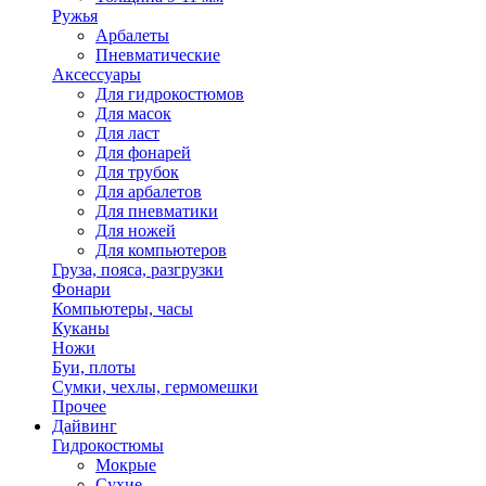
Ружья
Арбалеты
Пневматические
Аксессуары
Для гидрокостюмов
Для масок
Для ласт
Для фонарей
Для трубок
Для арбалетов
Для пневматики
Для ножей
Для компьютеров
Груза, пояса, разгрузки
Фонари
Компьютеры, часы
Куканы
Ножи
Буи, плоты
Сумки, чехлы, гермомешки
Прочее
Дайвинг
Гидрокостюмы
Мокрые
Сухие