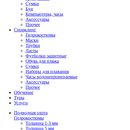
Сумки
Буи
Компьютеры, часы
Аксессуары
Прочее
Снорклинг
Гидрокостюмы
Маски
Трубки
Ласты
Футболки защитные
Обувь для пляжа
Сумки
Наборы для плавания
Часы водонепронецаемые
Аксессуары
Прочее
Обучение
Туры
Услуги
Подводная охота
Гидрокостюмы
Толщина 1-3 мм
Толщина 5 мм