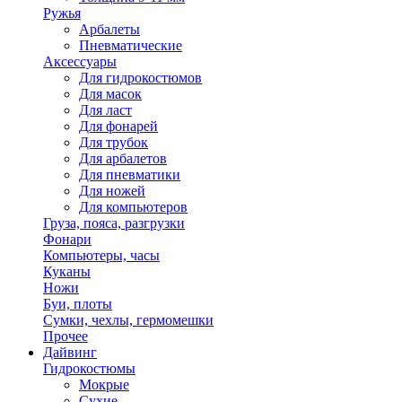
Ружья
Арбалеты
Пневматические
Аксессуары
Для гидрокостюмов
Для масок
Для ласт
Для фонарей
Для трубок
Для арбалетов
Для пневматики
Для ножей
Для компьютеров
Груза, пояса, разгрузки
Фонари
Компьютеры, часы
Куканы
Ножи
Буи, плоты
Сумки, чехлы, гермомешки
Прочее
Дайвинг
Гидрокостюмы
Мокрые
Сухие