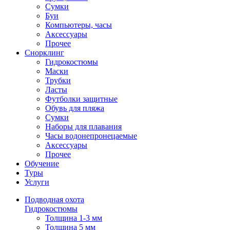
Сумки
Буи
Компьютеры, часы
Аксессуары
Прочее
Снорклинг
Гидрокостюмы
Маски
Трубки
Ласты
Футболки защитные
Обувь для пляжа
Сумки
Наборы для плавания
Часы водонепронецаемые
Аксессуары
Прочее
Обучение
Туры
Услуги
Подводная охота
Гидрокостюмы
Толщина 1-3 мм
Толщина 5 мм