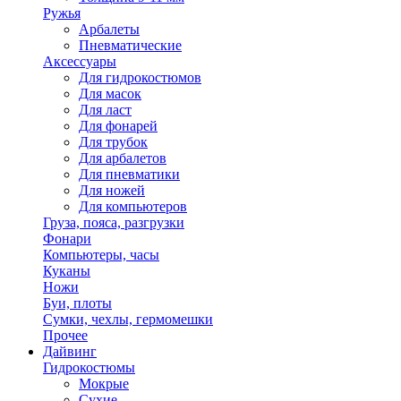
Ружья
Арбалеты
Пневматические
Аксессуары
Для гидрокостюмов
Для масок
Для ласт
Для фонарей
Для трубок
Для арбалетов
Для пневматики
Для ножей
Для компьютеров
Груза, пояса, разгрузки
Фонари
Компьютеры, часы
Куканы
Ножи
Буи, плоты
Сумки, чехлы, гермомешки
Прочее
Дайвинг
Гидрокостюмы
Мокрые
Сухие