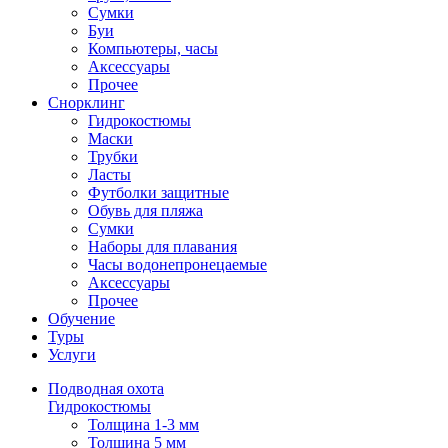
Сумки
Буи
Компьютеры, часы
Аксессуары
Прочее
Снорклинг
Гидрокостюмы
Маски
Трубки
Ласты
Футболки защитные
Обувь для пляжа
Сумки
Наборы для плавания
Часы водонепронецаемые
Аксессуары
Прочее
Обучение
Туры
Услуги
Подводная охота
Гидрокостюмы
Толщина 1-3 мм
Толщина 5 мм