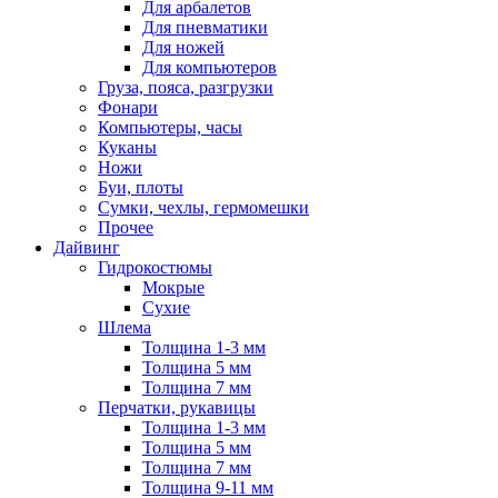
Для арбалетов
Для пневматики
Для ножей
Для компьютеров
Груза, пояса, разгрузки
Фонари
Компьютеры, часы
Куканы
Ножи
Буи, плоты
Сумки, чехлы, гермомешки
Прочее
Дайвинг
Гидрокостюмы
Мокрые
Сухие
Шлема
Толщина 1-3 мм
Толщина 5 мм
Толщина 7 мм
Перчатки, рукавицы
Толщина 1-3 мм
Толщина 5 мм
Толщина 7 мм
Толщина 9-11 мм