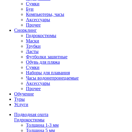
Сумки
Буи
Компьютеры, часы
Аксессуары
Прочее
Снорклинг
Гидрокостюмы
Маски
Трубки
Ласты
Футболки защитные
Обувь для пляжа
Сумки
Наборы для плавания
Часы водонепронецаемые
Аксессуары
Прочее
Обучение
Туры
Услуги
Подводная охота
Гидрокостюмы
Толщина 1-3 мм
Толщина 5 мм