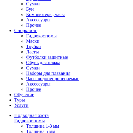
Сумки
Буи
Компьютеры, часы
Аксессуары
Прочее
Снорклинг
Гидрокостюмы
Маски
Трубки
Ласты
Футболки защитные
Обувь для пляжа
Сумки
Наборы для плавания
Часы водонепронецаемые
Аксессуары
Прочее
Обучение
Туры
Услуги
Подводная охота
Гидрокостюмы
Толщина 1-3 мм
Толщина 5 мм