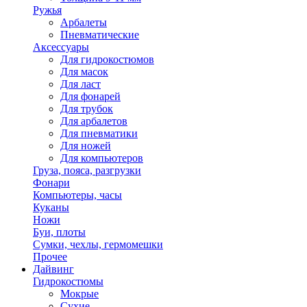
Ружья
Арбалеты
Пневматические
Аксессуары
Для гидрокостюмов
Для масок
Для ласт
Для фонарей
Для трубок
Для арбалетов
Для пневматики
Для ножей
Для компьютеров
Груза, пояса, разгрузки
Фонари
Компьютеры, часы
Куканы
Ножи
Буи, плоты
Сумки, чехлы, гермомешки
Прочее
Дайвинг
Гидрокостюмы
Мокрые
Сухие