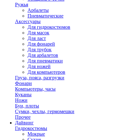
Ружья
Арбалеты
Пневматические
Аксессуары
Для гидрокостюмов
Для масок
Для ласт
Для фонарей
Для трубок
Для арбалетов
Для пневматики
Для ножей
Для компьютеров
Груза, пояса, разгрузки
Фонари
Компьютеры, часы
Куканы
Ножи
Буи, плоты
Сумки, чехлы, гермомешки
Прочее
Дайвинг
Гидрокостюмы
Мокрые
Сухие