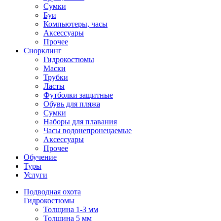
Сумки
Буи
Компьютеры, часы
Аксессуары
Прочее
Снорклинг
Гидрокостюмы
Маски
Трубки
Ласты
Футболки защитные
Обувь для пляжа
Сумки
Наборы для плавания
Часы водонепронецаемые
Аксессуары
Прочее
Обучение
Туры
Услуги
Подводная охота
Гидрокостюмы
Толщина 1-3 мм
Толщина 5 мм