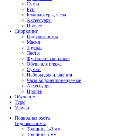
Сумки
Буи
Компьютеры, часы
Аксессуары
Прочее
Снорклинг
Гидрокостюмы
Маски
Трубки
Ласты
Футболки защитные
Обувь для пляжа
Сумки
Наборы для плавания
Часы водонепронецаемые
Аксессуары
Прочее
Обучение
Туры
Услуги
Подводная охота
Гидрокостюмы
Толщина 1-3 мм
Толщина 5 мм