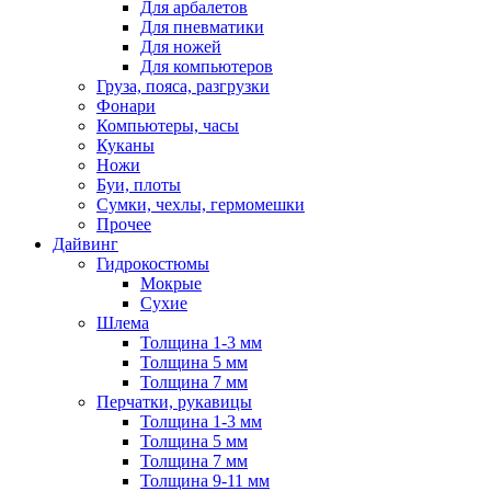
Для арбалетов
Для пневматики
Для ножей
Для компьютеров
Груза, пояса, разгрузки
Фонари
Компьютеры, часы
Куканы
Ножи
Буи, плоты
Сумки, чехлы, гермомешки
Прочее
Дайвинг
Гидрокостюмы
Мокрые
Сухие
Шлема
Толщина 1-3 мм
Толщина 5 мм
Толщина 7 мм
Перчатки, рукавицы
Толщина 1-3 мм
Толщина 5 мм
Толщина 7 мм
Толщина 9-11 мм