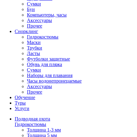
Сумки
Буи
Компьютеры, часы
Аксессуары
Прочее
Снорклинг
Гидрокостюмы
Маски
Трубки
Ласты
Футболки защитные
Обувь для пляжа
Сумки
Наборы для плавания
Часы водонепронецаемые
Аксессуары
Прочее
Обучение
Туры
Услуги
Подводная охота
Гидрокостюмы
Толщина 1-3 мм
Толщина 5 мм