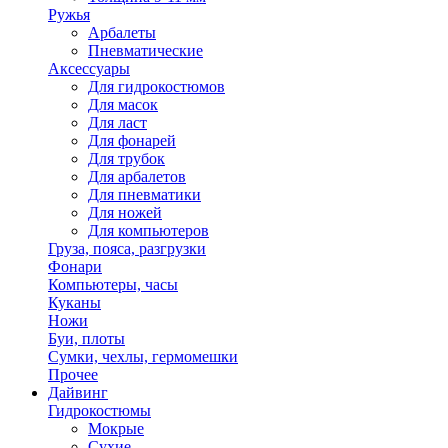
Ружья
Арбалеты
Пневматические
Аксессуары
Для гидрокостюмов
Для масок
Для ласт
Для фонарей
Для трубок
Для арбалетов
Для пневматики
Для ножей
Для компьютеров
Груза, пояса, разгрузки
Фонари
Компьютеры, часы
Куканы
Ножи
Буи, плоты
Сумки, чехлы, гермомешки
Прочее
Дайвинг
Гидрокостюмы
Мокрые
Сухие