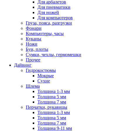
Для арбалетов
Для пневматики
Для ножей
Для компьютеров
Груза, пояса, разгрузки
Фонари
Компьютеры, часы
Куканы
Ножи
Буи, плоты
Сумки, чехлы, гермомешки
Прочее
Дайвинг
Гидрокостюмы
Мокрые
Сухие
Шлема
Толщина 1-3 мм
Толщина 5 мм
Толщина 7 мм
Перчатки, рукавицы
Толщина 1-3 мм
Толщина 5 мм
Толщина 7 мм
Толщина 9-11 мм