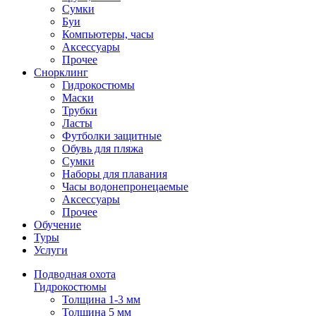
Сумки
Буи
Компьютеры, часы
Аксессуары
Прочее
Снорклинг
Гидрокостюмы
Маски
Трубки
Ласты
Футболки защитные
Обувь для пляжа
Сумки
Наборы для плавания
Часы водонепронецаемые
Аксессуары
Прочее
Обучение
Туры
Услуги
Подводная охота
Гидрокостюмы
Толщина 1-3 мм
Толщина 5 мм