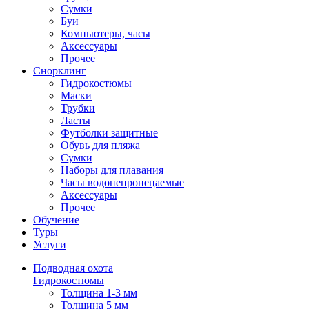
Сумки
Буи
Компьютеры, часы
Аксессуары
Прочее
Снорклинг
Гидрокостюмы
Маски
Трубки
Ласты
Футболки защитные
Обувь для пляжа
Сумки
Наборы для плавания
Часы водонепронецаемые
Аксессуары
Прочее
Обучение
Туры
Услуги
Подводная охота
Гидрокостюмы
Толщина 1-3 мм
Толщина 5 мм