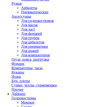
Ружья
Арбалеты
Пневматические
Аксессуары
Для гидрокостюмов
Для масок
Для ласт
Для фонарей
Для трубок
Для арбалетов
Для пневматики
Для ножей
Для компьютеров
Груза, пояса, разгрузки
Фонари
Компьютеры, часы
Куканы
Ножи
Буи, плоты
Сумки, чехлы, гермомешки
Прочее
Дайвинг
Гидрокостюмы
Мокрые
Сухие