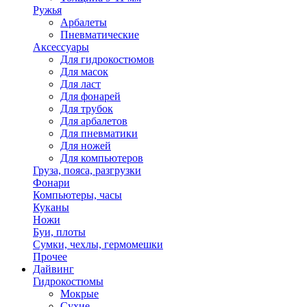
Ружья
Арбалеты
Пневматические
Аксессуары
Для гидрокостюмов
Для масок
Для ласт
Для фонарей
Для трубок
Для арбалетов
Для пневматики
Для ножей
Для компьютеров
Груза, пояса, разгрузки
Фонари
Компьютеры, часы
Куканы
Ножи
Буи, плоты
Сумки, чехлы, гермомешки
Прочее
Дайвинг
Гидрокостюмы
Мокрые
Сухие