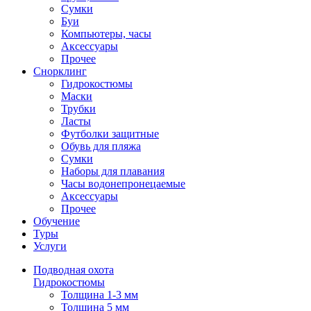
Сумки
Буи
Компьютеры, часы
Аксессуары
Прочее
Снорклинг
Гидрокостюмы
Маски
Трубки
Ласты
Футболки защитные
Обувь для пляжа
Сумки
Наборы для плавания
Часы водонепронецаемые
Аксессуары
Прочее
Обучение
Туры
Услуги
Подводная охота
Гидрокостюмы
Толщина 1-3 мм
Толщина 5 мм