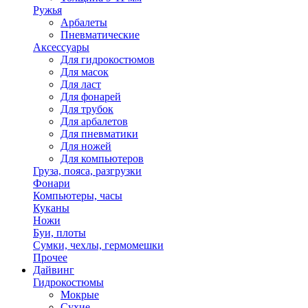
Ружья
Арбалеты
Пневматические
Аксессуары
Для гидрокостюмов
Для масок
Для ласт
Для фонарей
Для трубок
Для арбалетов
Для пневматики
Для ножей
Для компьютеров
Груза, пояса, разгрузки
Фонари
Компьютеры, часы
Куканы
Ножи
Буи, плоты
Сумки, чехлы, гермомешки
Прочее
Дайвинг
Гидрокостюмы
Мокрые
Сухие