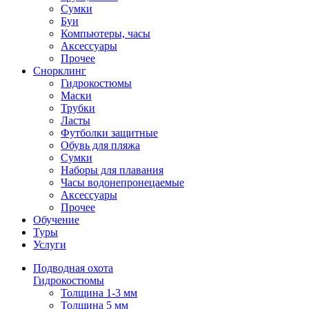
Сумки
Буи
Компьютеры, часы
Аксессуары
Прочее
Снорклинг
Гидрокостюмы
Маски
Трубки
Ласты
Футболки защитные
Обувь для пляжа
Сумки
Наборы для плавания
Часы водонепронецаемые
Аксессуары
Прочее
Обучение
Туры
Услуги
Подводная охота
Гидрокостюмы
Толщина 1-3 мм
Толщина 5 мм