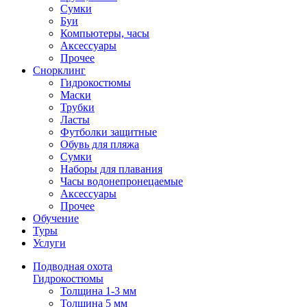
Сумки
Буи
Компьютеры, часы
Аксессуары
Прочее
Снорклинг
Гидрокостюмы
Маски
Трубки
Ласты
Футболки защитные
Обувь для пляжа
Сумки
Наборы для плавания
Часы водонепронецаемые
Аксессуары
Прочее
Обучение
Туры
Услуги
Подводная охота
Гидрокостюмы
Толщина 1-3 мм
Толщина 5 мм