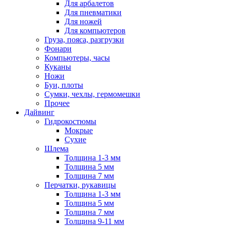
Для арбалетов
Для пневматики
Для ножей
Для компьютеров
Груза, пояса, разгрузки
Фонари
Компьютеры, часы
Куканы
Ножи
Буи, плоты
Сумки, чехлы, гермомешки
Прочее
Дайвинг
Гидрокостюмы
Мокрые
Сухие
Шлема
Толщина 1-3 мм
Толщина 5 мм
Толщина 7 мм
Перчатки, рукавицы
Толщина 1-3 мм
Толщина 5 мм
Толщина 7 мм
Толщина 9-11 мм