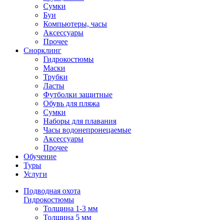
Сумки
Буи
Компьютеры, часы
Аксессуары
Прочее
Снорклинг
Гидрокостюмы
Маски
Трубки
Ласты
Футболки защитные
Обувь для пляжа
Сумки
Наборы для плавания
Часы водонепронецаемые
Аксессуары
Прочее
Обучение
Туры
Услуги
Подводная охота
Гидрокостюмы
Толщина 1-3 мм
Толщина 5 мм