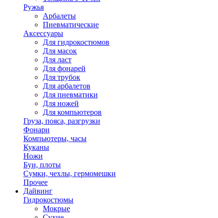
Ружья
Арбалеты
Пневматические
Аксессуары
Для гидрокостюмов
Для масок
Для ласт
Для фонарей
Для трубок
Для арбалетов
Для пневматики
Для ножей
Для компьютеров
Груза, пояса, разгрузки
Фонари
Компьютеры, часы
Куканы
Ножи
Буи, плоты
Сумки, чехлы, гермомешки
Прочее
Дайвинг
Гидрокостюмы
Мокрые
Сухие