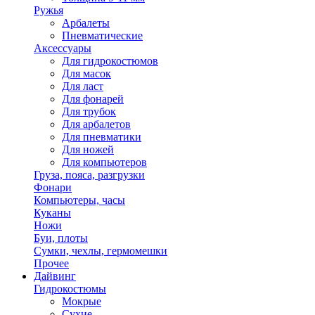
Ружья
Арбалеты
Пневматические
Аксессуары
Для гидрокостюмов
Для масок
Для ласт
Для фонарей
Для трубок
Для арбалетов
Для пневматики
Для ножей
Для компьютеров
Груза, пояса, разгрузки
Фонари
Компьютеры, часы
Куканы
Ножи
Буи, плоты
Сумки, чехлы, гермомешки
Прочее
Дайвинг
Гидрокостюмы
Мокрые
Сухие