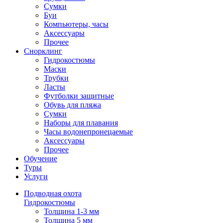
Сумки
Буи
Компьютеры, часы
Аксессуары
Прочее
Снорклинг
Гидрокостюмы
Маски
Трубки
Ласты
Футболки защитные
Обувь для пляжа
Сумки
Наборы для плавания
Часы водонепронецаемые
Аксессуары
Прочее
Обучение
Туры
Услуги
Подводная охота
Гидрокостюмы
Толщина 1-3 мм
Толщина 5 мм