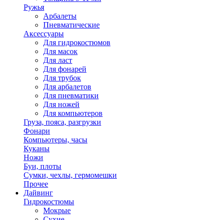
Ружья
Арбалеты
Пневматические
Аксессуары
Для гидрокостюмов
Для масок
Для ласт
Для фонарей
Для трубок
Для арбалетов
Для пневматики
Для ножей
Для компьютеров
Груза, пояса, разгрузки
Фонари
Компьютеры, часы
Куканы
Ножи
Буи, плоты
Сумки, чехлы, гермомешки
Прочее
Дайвинг
Гидрокостюмы
Мокрые
Сухие