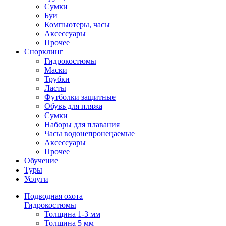
Сумки
Буи
Компьютеры, часы
Аксессуары
Прочее
Снорклинг
Гидрокостюмы
Маски
Трубки
Ласты
Футболки защитные
Обувь для пляжа
Сумки
Наборы для плавания
Часы водонепронецаемые
Аксессуары
Прочее
Обучение
Туры
Услуги
Подводная охота
Гидрокостюмы
Толщина 1-3 мм
Толщина 5 мм