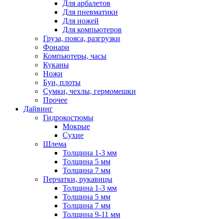
Для арбалетов
Для пневматики
Для ножей
Для компьютеров
Груза, пояса, разгрузки
Фонари
Компьютеры, часы
Куканы
Ножи
Буи, плоты
Сумки, чехлы, гермомешки
Прочее
Дайвинг
Гидрокостюмы
Мокрые
Сухие
Шлема
Толщина 1-3 мм
Толщина 5 мм
Толщина 7 мм
Перчатки, рукавицы
Толщина 1-3 мм
Толщина 5 мм
Толщина 7 мм
Толщина 9-11 мм