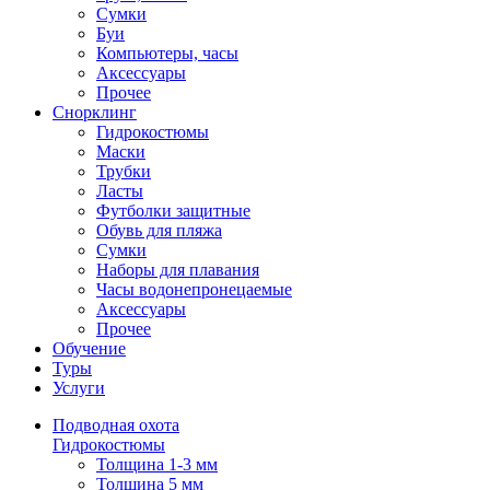
Сумки
Буи
Компьютеры, часы
Аксессуары
Прочее
Снорклинг
Гидрокостюмы
Маски
Трубки
Ласты
Футболки защитные
Обувь для пляжа
Сумки
Наборы для плавания
Часы водонепронецаемые
Аксессуары
Прочее
Обучение
Туры
Услуги
Подводная охота
Гидрокостюмы
Толщина 1-3 мм
Толщина 5 мм